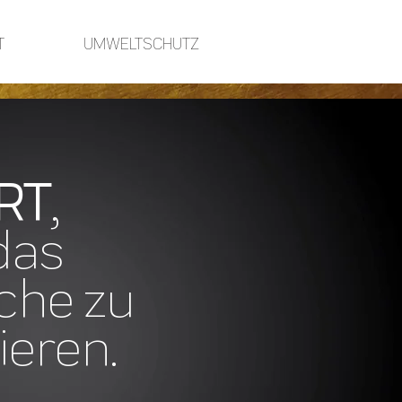
T
UMWELTSCHUTZ
RT
,
das
che zu
ieren.