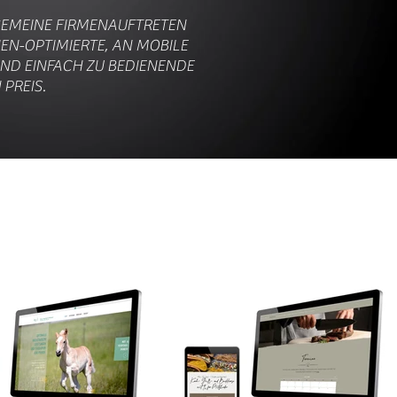
GEMEINE FIRMENAUFTRETEN
N-OPTIMIERTE, AN MOBILE
UND EINFACH ZU BEDIENENDE
PREIS.